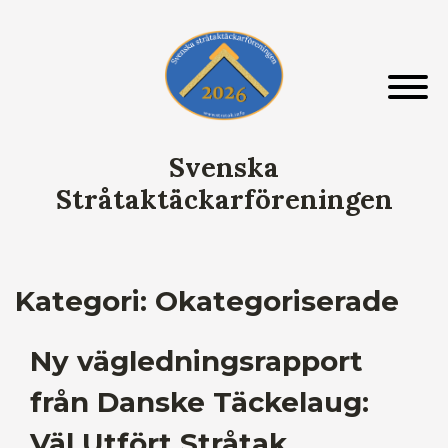
Skip
to
content
Svenska
Stråtaktäckarföreningen
Kategori:
Okategoriserade
Ny vägledningsrapport
från Danske Täckelaug:
Väl Utfört Stråtak